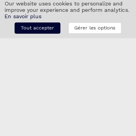
Partenaires de #MMP26
Our website uses cookies to personalize and
improve your experience and perform analytics.
En savoir plus
Beaux Arts & Cie remercie
chaleureusement l'ensemble
Tout accepter
Gérer les options
de ses partenaires qui ont
permis l'organisation de cette
semaine.